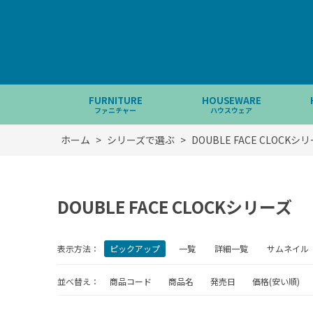
FURNITURE
HOUSEWARE
ファニチャー
ハウスウェア
ホーム
>
シリーズで選ぶ
>
DOUBLE FACE CLOCKシ
DOUBLE FACE CLOCKシリーズ
表示方法：
ピックアップ
一覧
詳細一覧
サムネイル
並べ替え：
商品コード
商品名
発売日
価格(安い順)