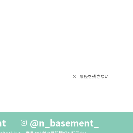
履歴を残さない
nt
@n_basement_