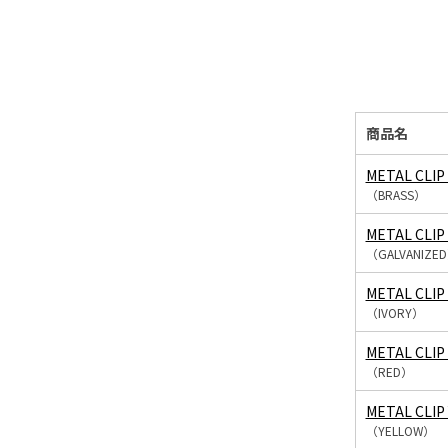
商品名
METAL CLIP
（BRASS）
METAL CLIP
（GALVANIZE
METAL CLIP
（IVORY）
METAL CLIP
（RED）
METAL CLIP
（YELLOW）