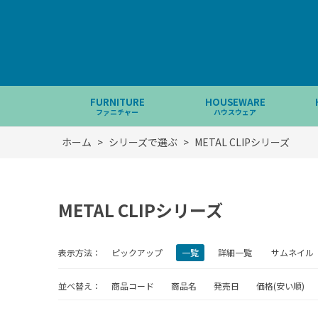
FURNITURE
HOUSEWARE
ファニチャー
ハウスウェア
ホーム
>
シリーズで選ぶ
>
METAL CLIPシリーズ
METAL CLIPシリーズ
表示方法：
ピックアップ
一覧
詳細一覧
サムネイル
並べ替え：
商品コード
商品名
発売日
価格(安い順)