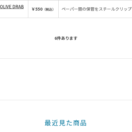
 OLIVE DRAB
￥550
ペーパー類の保管をスチールクリップ
（税込）
）
6
件あります
最近見た商品