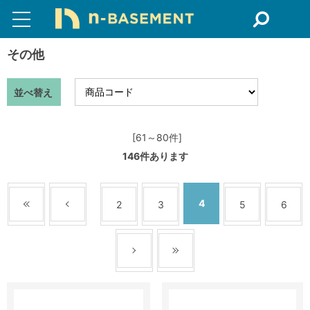
その他
並べ替え
[61～80件]
146
件あります
4
2
3
5
6