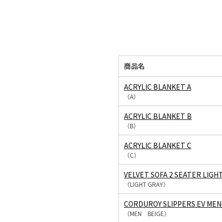
商品名
ACRYLIC BLANKET A
（A）
ACRYLIC BLANKET B
（B）
ACRYLIC BLANKET C
（C）
VELVET SOFA 2 SEATER LIGH
（LIGHT GRAY）
CORDUROY SLIPPERS EV MEN
（MEN BEIGE）