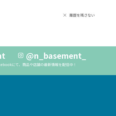
履歴を残さない
nt
@n_basement_
m・Facebookにて、商品や店舗の最新情報を配信中！