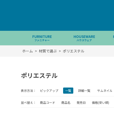
FURNITURE
HOUSEWARE
ファニチャー
ハウスウェア
ホーム
>
材質で選ぶ
>
ポリエステル
ポリエステル
表示方法：
ピックアップ
一覧
詳細一覧
サムネイル
並べ替え：
商品コード
商品名
発売日
価格(安い順)