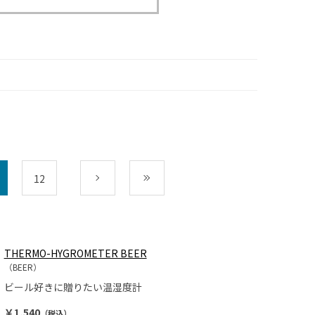
12
次
最後
THERMO-HYGROMETER BEER
（BEER）
ビール好きに贈りたい温湿度計
￥1,540
（税込）