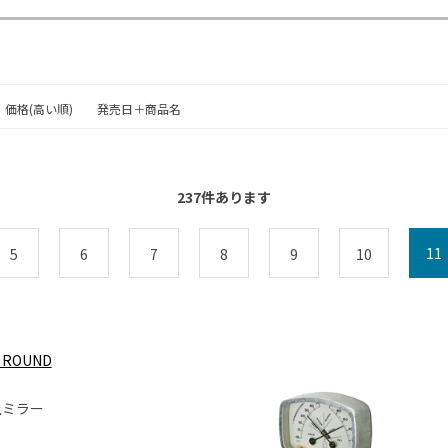
価格(高い順)
発売日＋商品名
237
件あります
11
5
6
7
8
9
10
R ROUND
上ミラー