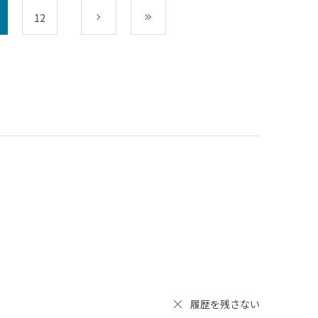
12
次
最後
履歴を残さない