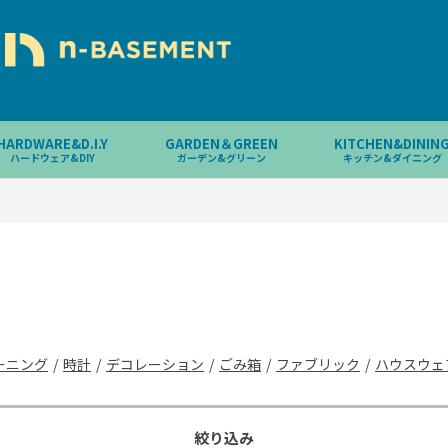
HARDWARE&D.I.Y
GARDEN＆GREEN
KITCHEN&DININ
ハードウェア&DIY
ガーデン&グリーン
キッチン&ダイニング
ーニング
/
時計
/
デコレーション
/
ごみ箱
/
ファブリック
/
ハウスウェ
絞り込み