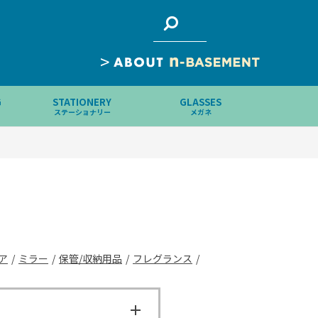
>
G
STATIONERY
GLASSES
ステーショナリー
メガネ
ア
/
ミラー
/
保管/収納用品
/
フレグランス
/