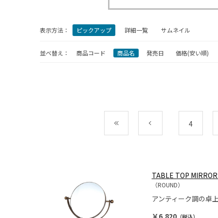
表示方法：
ピックアップ
詳細一覧
サムネイル
並べ替え：
商品コード
商品名
発売日
価格(安い順)
最初
前
4
TABLE TOP MIRRO
（ROUND）
アンティーク調の卓
￥6,820
（税込）