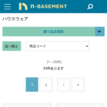
ハウスウェア
絞り込み項目
並べ替え
[1～20件]
31
件あります
1
2