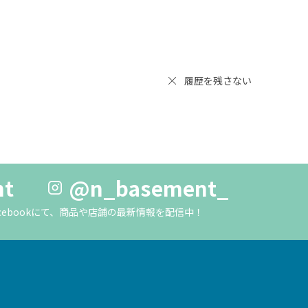
履歴を残さない
nt
@n_basement_
m・Facebookにて、商品や店舗の最新情報を配信中！