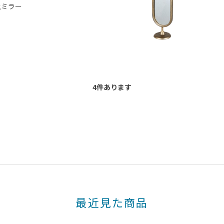
上ミラー
4
件あります
最近見た商品