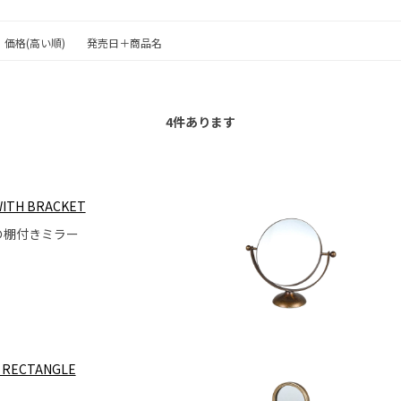
価格(高い順)
発売日＋商品名
4
件あります
WITH BRACKET
の棚付きミラー
 RECTANGLE