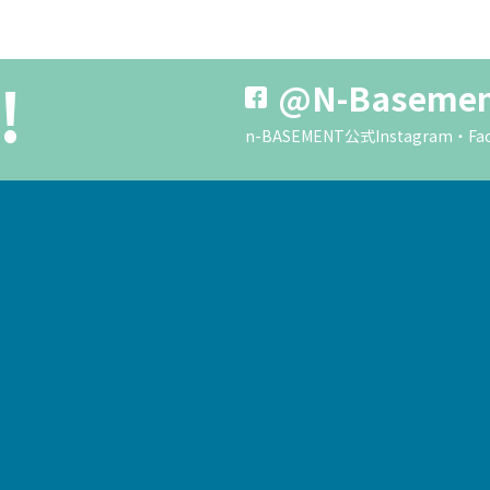
!
@N-Baseme
n-BASEMENT公式Instagra