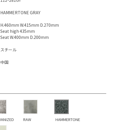
112-281GY
HAMMERTONE GRAY
H.460mm W.415mm D.270mm
Seat high 435mm
Seat W.400mm D.200mm
スチール
中国
VANIZED
RAW
HAMMERTONE
GRAY