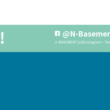
!
@N-Baseme
n-BASEMENT公式Instagra