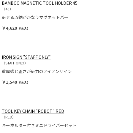
BAMBOO MAGNETIC TOOL HOLDER 45
（45）
魅せる収納がかなうマグネットバー
￥4,620
（税込）
IRON SIGN "STAFF ONLY"
（STAFF ONLY）
重厚感と歪さが魅力のアイアンサイン
￥1,540
（税込）
TOOL KEY CHAIN "ROBOT" RED
（RED）
キーホルダー付きミニドライバーセット