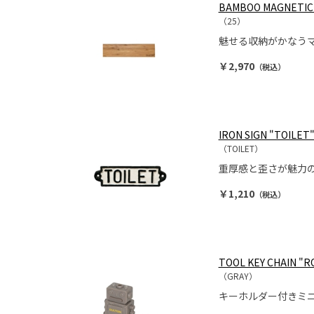
BAMBOO MAGNETIC 
（25）
魅せる収納がかなう
￥2,970
（税込）
IRON SIGN "TOILET
（TOILET）
重厚感と歪さが魅力
￥1,210
（税込）
TOOL KEY CHAIN "
（GRAY）
キーホルダー付きミ