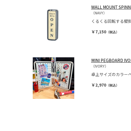
WALL MOUNT SPINN
（NAVY）
くるくる回転する壁
￥7,150
（税込）
MINI PEGBOARD IVO
（IVORY）
卓上サイズのカラー
￥2,970
（税込）