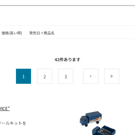
価格(高い順)
発売日＋商品名
42
件あります
1
2
3
次
最後
VICE"
ツールキットを