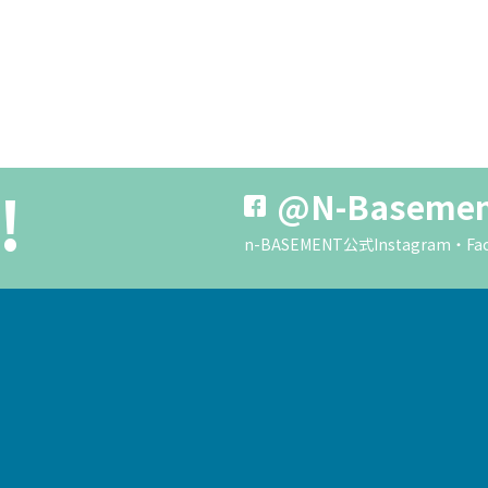
!
@N-Baseme
n-BASEMENT公式Instagra