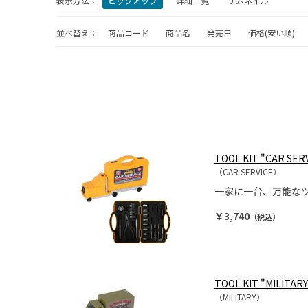
表示方法：
ピックアップ
詳細一覧
サムネイル
並べ替え：
商品コード
商品名
発売日
価格(安い順)
TOOL KIT "CAR SER
（CAR SERVICE）
一家に一台、万能な
￥3,740
（税込）
TOOL KIT "MILITARY
（MILITARY）