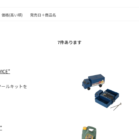
価格(高い順)
発売日＋商品名
7
件あります
VICE"
ツールキットを
"