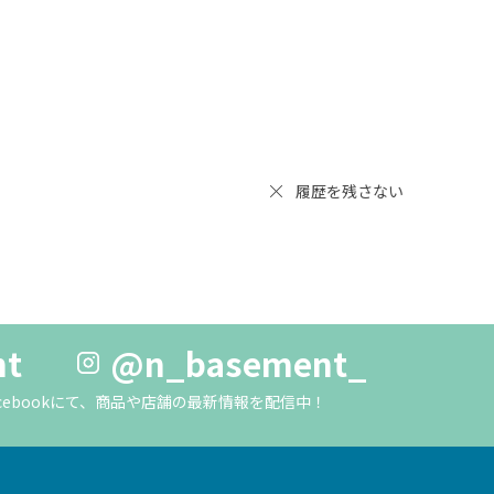
履歴を残さない
nt
@n_basement_
m・Facebookにて、商品や店舗の最新情報を配信中！