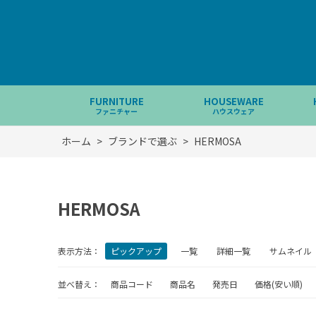
FURNITURE
HOUSEWARE
ファニチャー
ハウスウェア
ホーム
>
ブランドで選ぶ
>
HERMOSA
HERMOSA
表示方法：
ピックアップ
一覧
詳細一覧
サムネイル
並べ替え：
商品コード
商品名
発売日
価格(安い順)