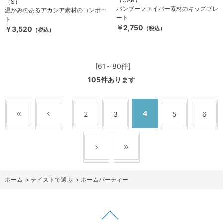
（CAR）
（S）
バンブーファイバー素材のキッズプレ
温かみのあるアカシア素材のコンポー
ート
ト
￥2,750
￥3,520
（税込）
（税込）
[61～80件]
105
件あります
4
2
3
5
6
ホーム
>
テイストで選ぶ
>
ホームパーティー