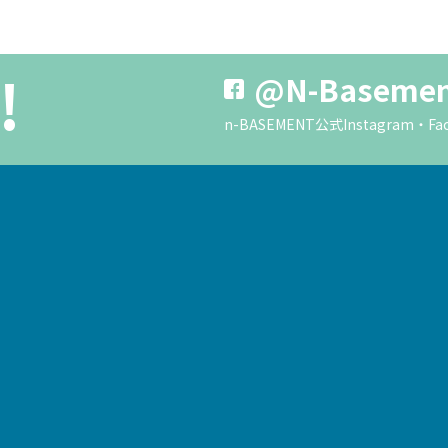
!
@N-Baseme
n-BASEMENT公式Instagra