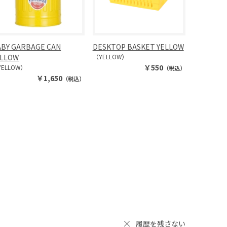
ABY GARBAGE CAN
DESKTOP BASKET YELLOW
ELLOW
（YELLOW）
￥550
YELLOW）
（税込）
￥1,650
（税込）
履歴を残さない