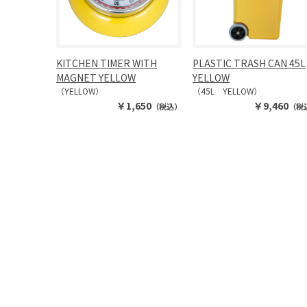
KITCHEN TIMER WITH
PLASTIC TRASH CAN 45L
MAGNET YELLOW
YELLOW
（YELLOW）
（45L YELLOW）
￥1,650
￥9,460
（税込）
（税