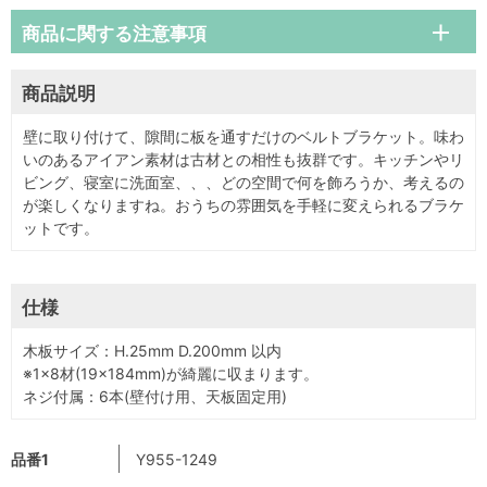
商品に関する注意事項
商品説明
壁に取り付けて、隙間に板を通すだけのベルトブラケット。味わ
いのあるアイアン素材は古材との相性も抜群です。キッチンやリ
ビング、寝室に洗面室、、、どの空間で何を飾ろうか、考えるの
が楽しくなりますね。おうちの雰囲気を手軽に変えられるブラケ
ットです。
仕様
木板サイズ：H.25mm D.200mm 以内
※1×8材(19×184mm)が綺麗に収まります。
ネジ付属：6本(壁付け用、天板固定用)
品番1
Y955-1249