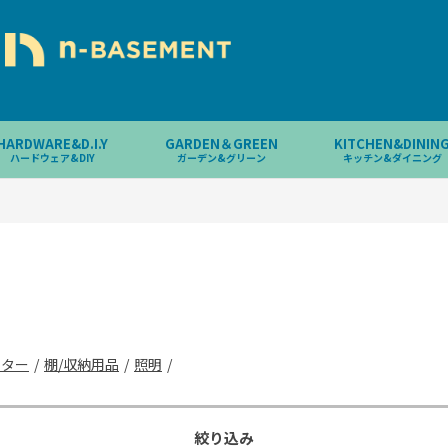
HARDWARE&D.I.Y
GARDEN＆GREEN
KITCHEN&DININ
ハードウェア&DIY
ガーデン&グリーン
キッチン&ダイニング
ーター
/
棚/収納用品
/
照明
/
絞り込み