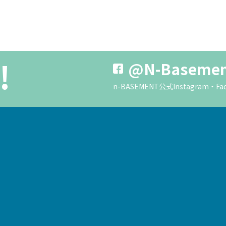
!
@N-Baseme
n-BASEMENT公式Instagra