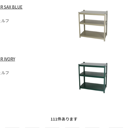
ER SAX BLUE
ェルフ
R IVORY
ェルフ
111
件あります