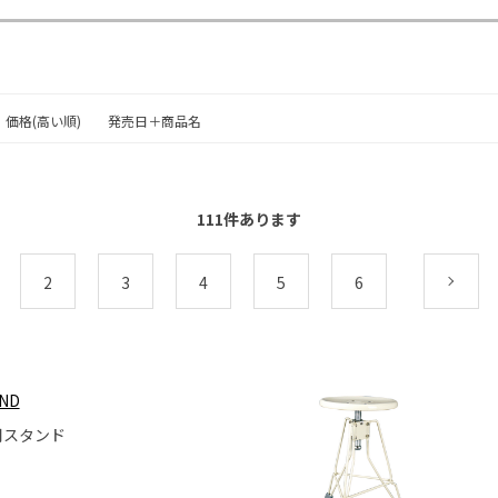
価格(高い順)
発売日＋商品名
111
件あります
2
3
4
5
6
次
AND
用スタンド