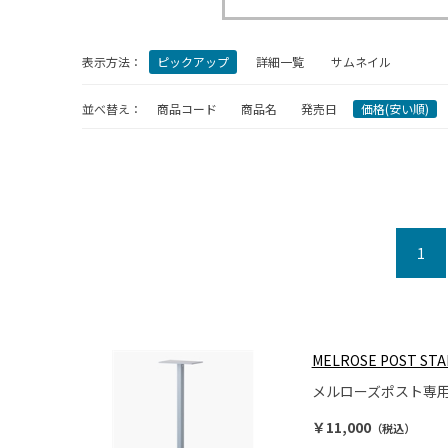
表示方法：
ピックアップ
詳細一覧
サムネイル
並べ替え：
商品コード
商品名
発売日
価格(安い順)
1
MELROSE POST ST
メルローズポスト専
￥11,000
（税込）