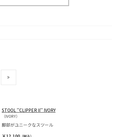
最後
STOOL ''CLIPPER II'' IVORY
（IVORY）
脚部がユニークなスツール
￥12,100
（税込）