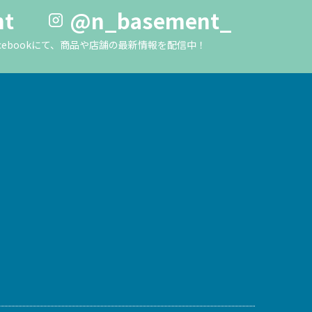
nt
@n_basement_
m・Facebookにて、商品や店舗の最新情報を配信中！