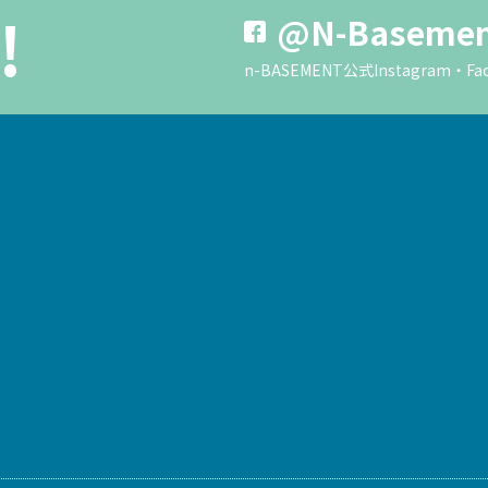
!
@N-Baseme
n-BASEMENT公式Instagra