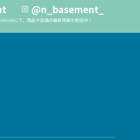
nt
@n_basement_
m・Facebookにて、商品や店舗の最新情報を配信中！