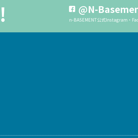
!
@N-Baseme
n-BASEMENT公式Instagra