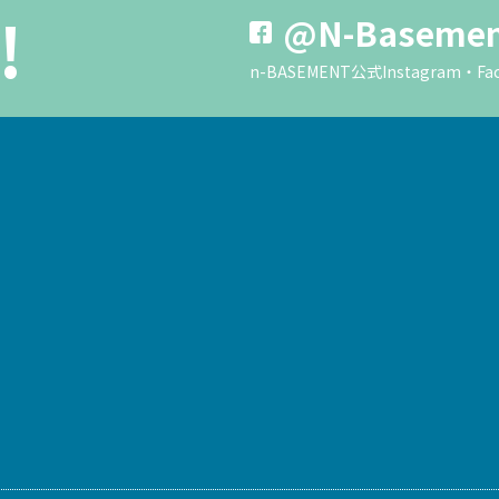
!
@N-Baseme
n-BASEMENT公式Instagra