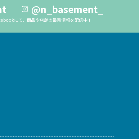
nt
@n_basement_
m・Facebookにて、商品や店舗の最新情報を配信中！