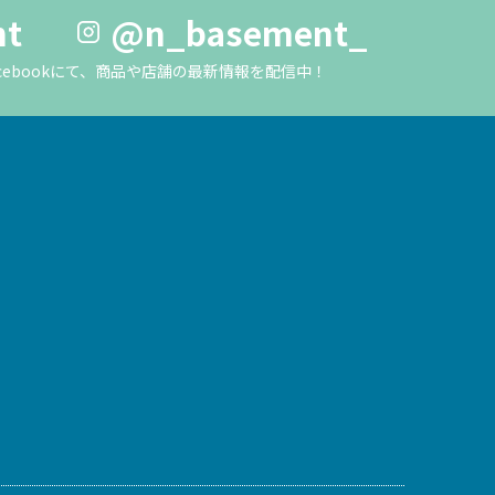
nt
@n_basement_
m・Facebookにて、商品や店舗の最新情報を配信中！