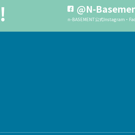
!
@N-Baseme
n-BASEMENT公式Instagra