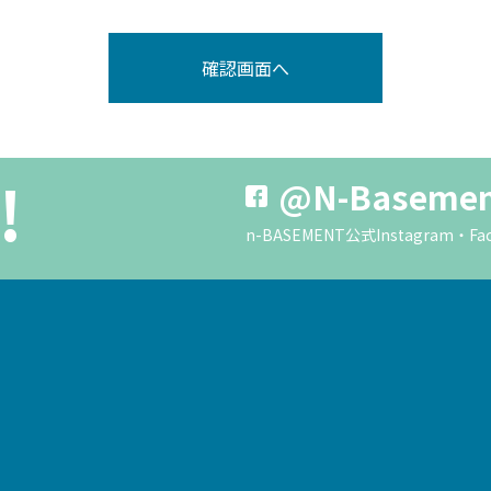
!
@N-Baseme
n-BASEMENT公式Instagra