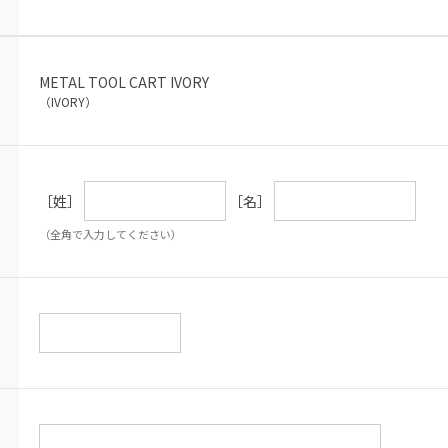
METAL TOOL CART IVORY
（IVORY）
［姓］
［名］
（全角で入力してください）