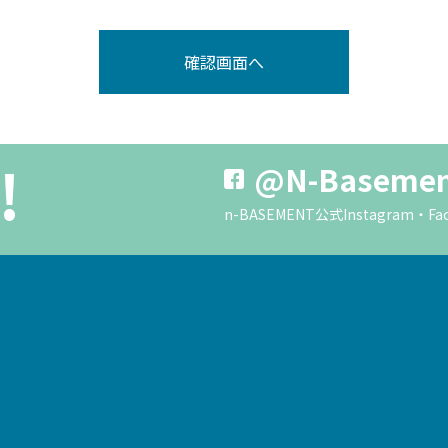
!
@N-Baseme
n-BASEMENT公式Instagra