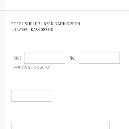
STEEL SHELF 3 LAYER DARK GREEN
（3 LAYER DARK GREEN）
［姓］
［名］
（全角で入力してください）