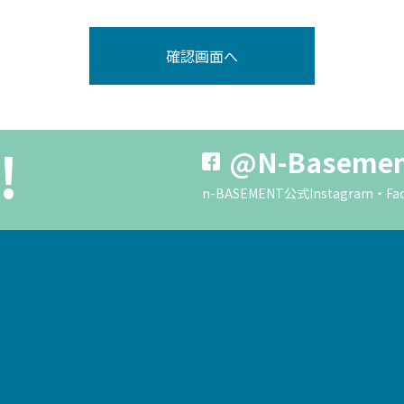
!
@N-Baseme
n-BASEMENT公式Instagra