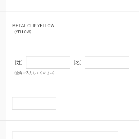
METAL CLIP YELLOW
（YELLOW）
［姓］
［名］
（全角で入力してください）