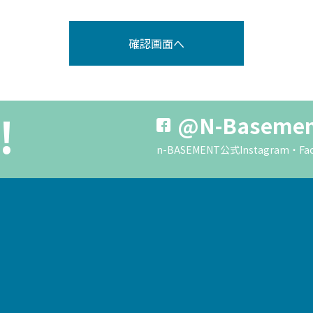
!
@N-Baseme
n-BASEMENT公式Instagra