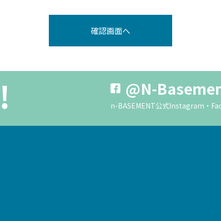
!
@N-Baseme
n-BASEMENT公式Instagra