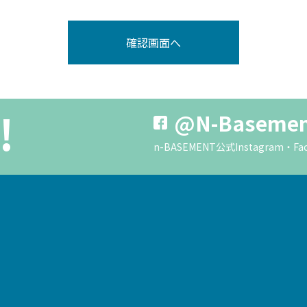
!
@N-Baseme
n-BASEMENT公式Instagra