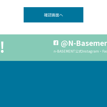
!
@N-Baseme
n-BASEMENT公式Instagra