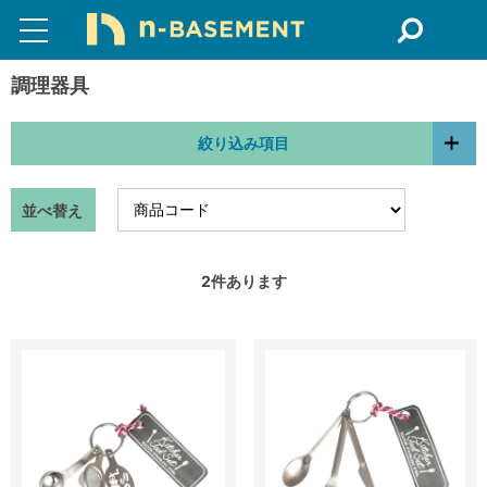
調理器具
絞り込み項目
並べ替え
2
件あります