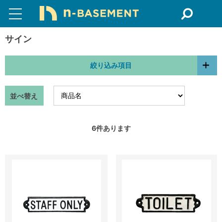
サイン
絞り込み項目
並べ替え
6
件あります